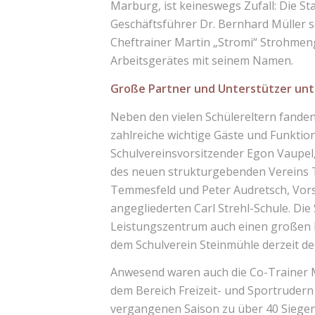
Marburg, ist keineswegs Zufall: Die St
Geschäftsführer Dr. Bernhard Müller s
Cheftrainer Martin „Stromi“ Strohmen
Arbeitsgerätes mit seinem Namen.
Große Partner und Unterstützer unt
Neben den vielen Schülereltern fand
zahlreiche wichtige Gäste und Funktio
Schulvereinsvorsitzender Egon Vaupel
des neuen strukturgebenden Vereins 
Temmesfeld und Peter Audretsch, Vorst
angegliederten Carl Strehl-Schule. Die
Leistungszentrum auch einen großen Fo
dem Schulverein Steinmühle derzeit de
Anwesend waren auch die Co-Trainer Ma
dem Bereich Freizeit- und Sportruder
vergangenen Saison zu über 40 Siegen