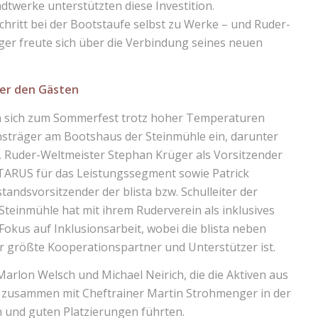
adtwerke unterstützten diese Investition.
chritt bei der Bootstaufe selbst zu Werke – und Ruder-
ger freute sich über die Verbindung seines neuen
er den Gästen
en sich zum Sommerfest trotz hoher Temperaturen
nsträger am Bootshaus der Steinmühle ein, darunter
, Ruder-Weltmeister Stephan Krüger als Vorsitzender
TARUS für das Leistungssegment sowie Patrick
andsvorsitzender der blista bzw. Schulleiter der
 Steinmühle hat mit ihrem Ruderverein als inklusives
kus auf Inklusionsarbeit, wobei die blista neben
r größte Kooperationspartner und Unterstützer ist.
rlon Welsch und Michael Neirich, die die Aktiven aus
n zusammen mit Cheftrainer Martin Strohmenger in der
 und guten Platzierungen führten.