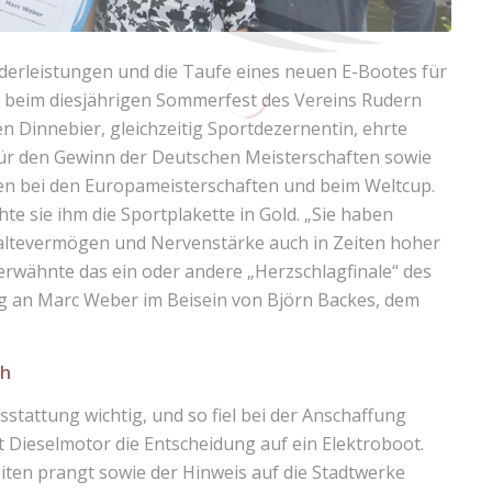
derleistungen und die Taufe eines neuen E-Bootes für
s beim diesjährigen Sommerfest des Vereins Rudern
en Dinnebier, gleichzeitig Sportdezernentin, ehrte
ür den Gewinn der Deutschen Meisterschaften sowie
en bei den Europameisterschaften und beim Weltcup.
e sie ihm die Sportplakette in Gold. „Sie haben
altevermögen und Nervenstärke auch in Zeiten hoher
 erwähnte das ein oder andere „Herzschlagfinale“ des
ng an Marc Weber im Beisein von Björn Backes, dem
ch
sstattung wichtig, und so fiel bei der Anschaffung
t Dieselmotor die Entscheidung auf ein Elektroboot.
iten prangt sowie der Hinweis auf die Stadtwerke