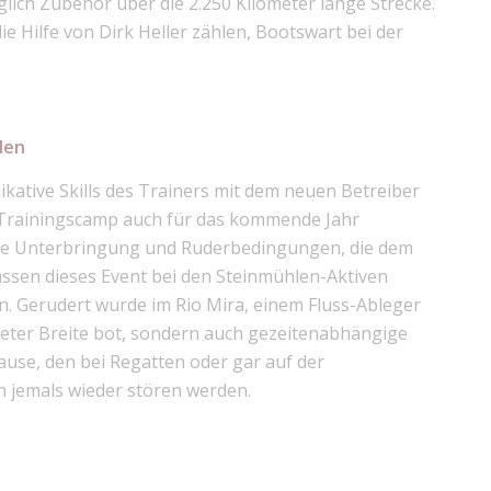
ich Zubehör über die 2.250 Kilometer lange Strecke.
ie Hilfe von Dirk Heller zählen, Bootswart bei der
len
ative Skills des Trainers mit dem neuen Betreiber
e Trainingscamp auch für das kommende Jahr
ute Unterbringung und Ruderbedingungen, die dem
lassen dieses Event bei den Steinmühlen-Aktiven
en. Gerudert wurde im Rio Mira, einem Fluss-Ableger
 Meter Breite bot, sondern auch gezeitenabhängige
use, den bei Regatten oder gar auf der
 jemals wieder stören werden.