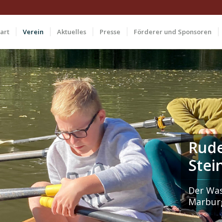
art
Verein
Aktuelles
Presse
Förderer und Sponsoren
Rude
Stei
Der Was
Marbur