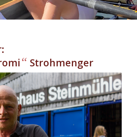
:
“
romi
Strohmenger