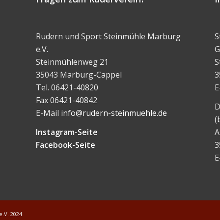
Rudern und Sport Steinmühle Marburg
S
e.V.
G
Steinmühlenweg 21
S
35043 Marburg-Cappel
3
Tel. 06421-40820
E
Fax 06421-40842
D
E-Mail
info@rudern-steinmuehle.de
(
Instagram-Seite
A
Facebook-Seite
3
E
.V. 2024