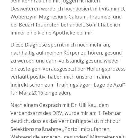
dem Rennrad und mit Joggen fit halten.
Desweiteren werde ich hochdosiert mit Vitamin D,
Wobenzym, Magnesium, Calcium, Traumeel und
bei Bedarf Ibuprofen behandelt. Somit habe ich
immer eine kleine Apotheke bei mir.
Diese Diagnose spornt mich noch mehr an,
nachhaltig auf meinen Körper zu hören, gesund
zu werden und dann vollständig gesund wieder
einzusteigen. Vorausgesetzt der Heilungsprozess
verläuft positiv, haben mich unsere Trainer
indirekt schon zum Trainingslager „Lago de Azul“
für März 2016 eingeladen.
Nach einem Gespräch mit Dr. Ulli Kau, dem
Verbandsarzt des DRV, wurde mir am 1. Februar
deutlich, dass es das Vernünftigste ist, nicht zur
Selektionsmaßnahme „Porto“ mitzufahren.
Während die anderen „gesunden“ Mitstreiter seit