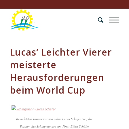
Lucas‘ Leichter Vierer
meisterte
Herausforderungen
beim World Cup
Beim letzten Turnier vor Rio nahm Lucas Schäfer (re.) die
Position des Schlagmannes ein. Foto: Björn Schäfer